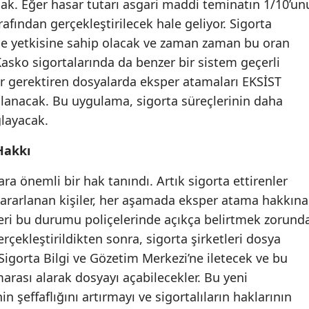
lacak. Eğer hasar tutarı asgari maddi teminatın 1/10’un
Mersin
rafından gerçekleştirilecek hale geliyor. Sigorta
rme yetkisine sahip olacak ve zaman zaman bu oran
İstanbul
r. Kasko sigortalarında da benzer bir sistem geçerli
İzmir
ar gerektiren dosyalarda eksper atamaları EKSİST
ıralanacak. Bu uygulama, sigorta süreçlerinin daha
Kars
ğlayacak.
Kastamonu
Hakkı
Kayseri
ara önemli bir hak tanındı. Artık sigorta ettirenler
Kırklareli
ararlanan kişiler, her aşamada eksper atama hakkına
Kırşehir
tleri bu durumu poliçelerinde açıkça belirtmek zorund
erçekleştirildikten sonra, sigorta şirketleri dosya
Kocaeli
 Sigorta Bilgi ve Gözetim Merkezi’ne iletecek ve bu
Konya
rası alarak dosyayı açabilecekler. Bu yeni
n şeffaflığını artırmayı ve sigortalıların haklarının
Kütahya