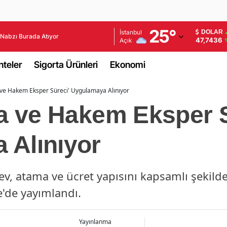
Adana
25
°
İstanbul
DOLAR
Nabzı Burada Atıyor
47,7436
Açık
Adıyaman
teler
Sigorta Ürünleri
Ekonomi
Afyonkarahisar
a ve Hakem Eksper Süreci' Uygulamaya Alınıyor
Ağrı
ma ve Hakem Eksper S
Amasya
Ankara
 Alınıyor
Antalya
rev, atama ve ücret yapısını kapsamlı şekil
Artvin
'de yayımlandı.
Aydın
Balıkesir
Yayınlanma