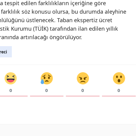
 tespit edilen farklılıkların içeriğine göre
 farklılık söz konusu olursa, bu durumda aleyhine
Yozgat
ümlülüğünü üstlenecek. Taban ekspertiz ücret
Zonguldak
tistik Kurumu (TÜİK) tarafından ilan edilen yıllık
Aksaray
ranında artırılacağı öngörülüyor.
Bayburt
reci
Karaman
Kırıkkale
Batman
0
0
0
0
Şırnak
Bartın
Ardahan
Iğdır