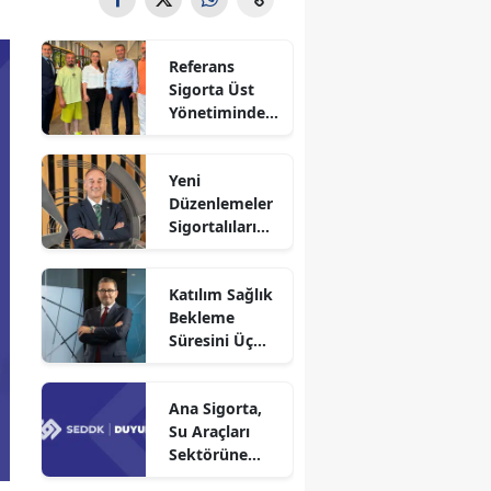
Referans
Sigorta Üst
Yönetiminden
Sigortafi’ye
Ziyaret
Yeni
Düzenlemeler
Sigortalıları
Güvence
Altına Alacak
Katılım Sağlık
Bekleme
Süresini Üç
Aya Düşürdü
Ana Sigorta,
Su Araçları
Sektörüne
Faaliyet İzni