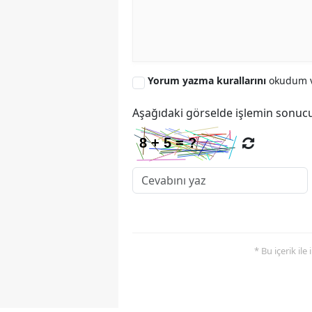
Yorum yazma kurallarını
okudum v
Aşağıdaki görselde işlemin sonucu
* Bu içerik ile