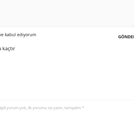
Yalova
Karabük
e kabul ediyorum
Kilis
GÖNDE
 kaçtır
Osmaniye
Düzce
 ilgili yorum yok, ilk yorumu siz yazın, tartışalım *