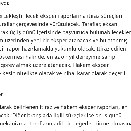
yor.
Malatya
ekleştirilecek eksper raporlarına itiraz süreçleri,
Manisa
urallar çerçevesinde yürütülecek. Taraflar, eksan
arak üç iş günü içerisinde başvuruda bulunabilecekler
Kahramanmaraş
em üzerinden yeni bir eksper atanacak ve bu atanmış
Mardin
bir rapor hazırlamakla yükümlü olacak. İtiraz edilen
 göstermesi halinde, en az on yıl deneyime sahip
Muğla
ta görev almak üzere atanacak. Hakem eksper
Muş
 kesin nitelikte olacak ve nihai karar olarak geçerli
Nevşehir
Niğde
er
Ordu
larak belirlenen itiraz ve hakem eksper raporları, en
cak. Diğer branşlarla ilgili süreçler ise on iş günü
Rize
ekanizma, tarafların adil bir değerlendirme almasın
Sakarya