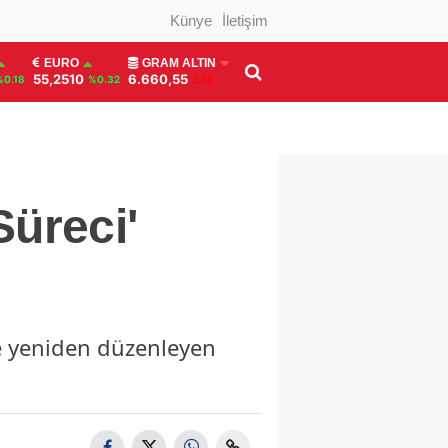
Künye
İletişim
EURO
GRAM ALTIN
55,2510
6.660,55
%0.18
%0.32
2,59
üreci'
de yeniden düzenleyen