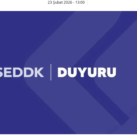
23 Şubat 2026 - 13:00
Bilecik
Bingöl
Bitlis
Bolu
Burdur
Bursa
Çanakkale
Çankırı
Çorum
Denizli
Diyarbakır