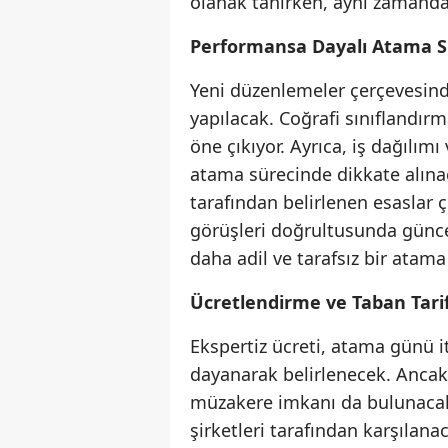
olanak tanırken, aynı zamand
Performansa Dayalı Atama S
Yeni düzenlemeler çerçevesinde,
yapılacak. Coğrafi sınıflandır
öne çıkıyor. Ayrıca, iş dağılım
atama sürecinde dikkate alınac
tarafından belirlenen esaslar 
görüşleri doğrultusunda güncel
daha adil ve tarafsız bir atam
Ücretlendirme ve Taban Tari
Ekspertiz ücreti, atama günü it
dayanarak belirlenecek. Ancak,
müzakere imkanı da bulunacak.
şirketleri tarafından karşılana