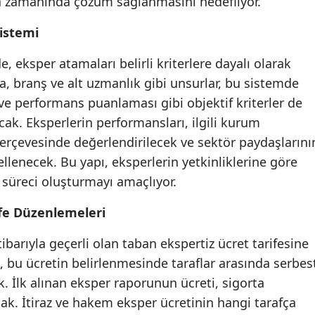
a zamanında çözüm sağlanmasını hedefliyor.
Samsun
istemi
Siirt
 eksper atamaları belirli kriterlere dayalı olarak
ma, branş ve alt uzmanlık gibi unsurlar, bu sistemde
Sinop
ı ve performans puanlaması gibi objektif kriterler de
Sivas
ak. Eksperlerin performansları, ilgili kurum
Tekirdağ
çerçevesinde değerlendirilecek ve sektör paydaşlarını
lenecek. Bu yapı, eksperlerin yetkinliklerine göre
Tokat
a süreci oluşturmayı amaçlıyor.
Trabzon
fe Düzenlemeleri
Tunceli
ibarıyla geçerli olan taban ekspertiz ücret tarifesine
Şanlıurfa
 bu ücretin belirlenmesinde taraflar arasında serbes
 İlk alınan eksper raporunun ücreti, sigorta
Uşak
cak. İtiraz ve hakem eksper ücretinin hangi tarafça
Van