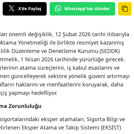
Edirne
X'de Paylaş
Whatsapp'tan Gönder
Elazığ
Erzincan
pılan önemli değişiklik, 12 Şubat 2026 tarihi itibarıyla
 Atama Yönetmeliği ile birlikte resmiyet kazanmış
Erzurum
eklilik Düzenleme ve Denetleme Kurumu (SEDDK)
Eskişehir
tmelik, 1 Nisan 2026 tarihinde yürürlüğe girecek.
lerinin atama süreçlerini, iş kabul esaslarını ve
Gaziantep
en güncelleyerek sektöre yönelik güveni artırmayı
Giresun
rafların haklarını ve menfaatlerini koruyarak, daha
eçiş yapmayı hedefliyor.
Gümüşhane
tama Zorunluluğu
Hakkari
Hatay
sigortalarındaki eksper atamaları, Sigorta Bilgi ve
lirlenen Eksper Atama ve Takip Sistemi (EKSİST)
Isparta