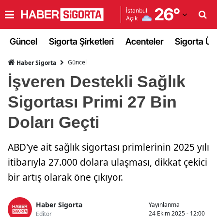
26
°
İstanbul
Açık
Adana
Güncel
Sigorta Şirketleri
Acenteler
Sigorta Ürü
Adıyaman
Güncel
Haber Sigorta
Afyonkarahisar
İşveren Destekli Sağlık
Ağrı
Sigortası Primi 27 Bin
Amasya
Doları Geçti
Ankara
ABD'ye ait sağlık sigortası primlerinin 2025 yılı
Antalya
itibarıyla 27.000 dolara ulaşması, dikkat çekici
Artvin
bir artış olarak öne çıkıyor.
Aydın
Haber Sigorta
Yayınlanma
Balıkesir
24 Ekim 2025 - 12:00
Editör