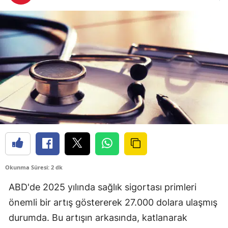
Bilecik
Bingöl
Bitlis
Bolu
Burdur
Bursa
Çanakkale
Çankırı
Okunma Süresi: 2 dk
Çorum
ABD'de 2025 yılında sağlık sigortası primleri
Denizli
önemli bir artış göstererek 27.000 dolara ulaşmış
durumda. Bu artışın arkasında, katlanarak
Diyarbakır