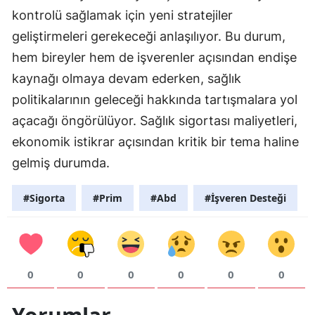
kontrolü sağlamak için yeni stratejiler
Samsun
geliştirmeleri gerekeceği anlaşılıyor. Bu durum,
Siirt
hem bireyler hem de işverenler açısından endişe
kaynağı olmaya devam ederken, sağlık
Sinop
politikalarının geleceği hakkında tartışmalara yol
Sivas
açacağı öngörülüyor. Sağlık sigortası maliyetleri,
Tekirdağ
ekonomik istikrar açısından kritik bir tema haline
gelmiş durumda.
Tokat
Trabzon
#Sigorta
#Prim
#Abd
#İşveren Desteği
Tunceli
Şanlıurfa
0
0
0
0
0
0
Uşak
Van