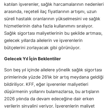
katılan işverenler, sağlık harcamalarının nedenleri
Malatya
arasında, reçeteli ilaç fiyatlarının artışını, uzun
Manisa
süreli hastalık oranlarının yükselmesini ve sağlık
hizmetlerinin daha fazla kullanımını sıralıyor.
Kahramanmaraş
Sağlık sigortası maliyetlerinin bu şekilde artması,
Mardin
gelecek yıllarda ailelerin ve işverenlerin
Muğla
bütçelerini zorlayacak gibi görünüyor.
Muş
Gelecek Yıl İçin Beklentiler
Nevşehir
Son beş yıl içinde ailelere yönelik sağlık sigortası
Niğde
primlerinde yüzde 26’lık bir artış meydana geldiği
bildiriliyor. KFF, eğer işverenler maliyetleri
Ordu
düşürmenin yollarını bulamazlarsa, bu artışların
Rize
2026 yılında da devam edeceğine dair erken
verilerin sinyalini veriyor. İşverenlerin maliyet
Sakarya