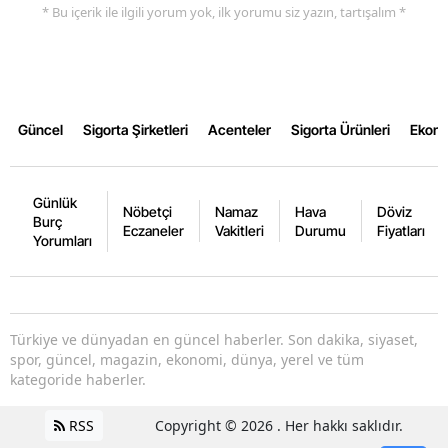
* Bu içerik ile ilgili yorum yok, ilk yorumu siz yazın, tartışalım *
Yalova
Karabük
Kilis
Güncel
Sigorta Şirketleri
Acenteler
Sigorta Ürünleri
Ekon
Osmaniye
Günlük
Düzce
Nöbetçi
Namaz
Hava
Döviz
Burç
Eczaneler
Vakitleri
Durumu
Fiyatları
Yorumları
Türkiye ve dünyadan en güncel haberler. Son dakika, siyaset,
spor, güncel, magazin, ekonomi, dünya, yerel ve tüm
kategoride haberler.
RSS
Copyright © 2026 . Her hakkı saklıdır.