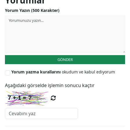
Yorumlar
Yorum Yazın (500 Karakter)
Yozgat
Zonguldak
Aksaray
Bayburt
Karaman
GÖNDER
Kırıkkale
Yorum yazma kurallarını
okudum ve kabul ediyorum
Batman
Aşağıdaki görselde işlemin sonucu kaçtır
Şırnak
Bartın
Ardahan
Iğdır