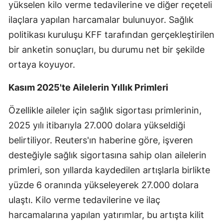
yükselen kilo verme tedavilerine ve diğer reçeteli
Edirne
ilaçlara yapılan harcamalar bulunuyor. Sağlık
Elazığ
politikası kuruluşu KFF tarafından gerçekleştirilen
bir anketin sonuçları, bu durumu net bir şekilde
Erzincan
ortaya koyuyor.
Erzurum
Kasım 2025'te Ailelerin Yıllık Primleri
Eskişehir
Özellikle aileler için sağlık sigortası primlerinin,
Gaziantep
2025 yılı itibarıyla 27.000 dolara yükseldiği
Giresun
belirtiliyor. Reuters'ın haberine göre, işveren
desteğiyle sağlık sigortasına sahip olan ailelerin
Gümüşhane
primleri, son yıllarda kaydedilen artışlarla birlikte
Hakkari
yüzde 6 oranında yükseleyerek 27.000 dolara
Hatay
ulaştı. Kilo verme tedavilerine ve ilaç
harcamalarına yapılan yatırımlar, bu artışta kilit
Isparta