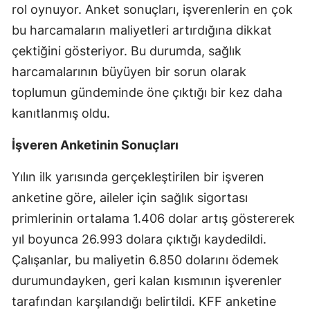
rol oynuyor. Anket sonuçları, işverenlerin en çok
Mersin
bu harcamaların maliyetleri artırdığına dikkat
İstanbul
çektiğini gösteriyor. Bu durumda, sağlık
harcamalarının büyüyen bir sorun olarak
İzmir
toplumun gündeminde öne çıktığı bir kez daha
Kars
kanıtlanmış oldu.
Kastamonu
İşveren Anketinin Sonuçları
Kayseri
Yılın ilk yarısında gerçekleştirilen bir işveren
Kırklareli
anketine göre, aileler için sağlık sigortası
primlerinin ortalama 1.406 dolar artış göstererek
Kırşehir
yıl boyunca 26.993 dolara çıktığı kaydedildi.
Kocaeli
Çalışanlar, bu maliyetin 6.850 dolarını ödemek
Konya
durumundayken, geri kalan kısmının işverenler
tarafından karşılandığı belirtildi. KFF anketine
Kütahya