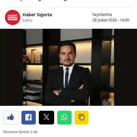
Bilecik
Haber Sigorta
Yayınlanma
Bingöl
28 Şubat 2026 - 14:00
Editör
Bitlis
Bolu
Burdur
Bursa
Çanakkale
Çankırı
Çorum
Denizli
Diyarbakır
Okunma Süresi: 2 dk