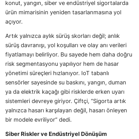
konut, yangın, siber ve endüstriyel sigortalarda
Mersin
ürün mimarisinin yeniden tasarlanmasına yol
açıyor.
İstanbul
İzmir
Artık yalnızca aylık sürüş skorları değil; anlık
sürüş davranışı, yol koşulları ve olay anı verileri
Kars
fiyatlamayı belirliyor. Bu sayede hem daha doğru
Kastamonu
risk segmentasyonu yapılıyor hem de hasar
Kayseri
yönetimi süreçleri hızlanıyor. IoT tabanlı
sensörler sayesinde su baskını, yangın, duman
Kırklareli
ya da elektrik kaçağı gibi risklerde erken uyarı
Kırşehir
sistemleri devreye giriyor. Çiftçi, “Sigorta artık
yalnızca hasarı karşılayan değil, hasarı önleyen
Kocaeli
bir modele evriliyor” dedi.
Konya
Siber Riskler ve Endüstriyel Dönüşüm
Kütahya