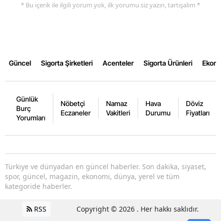
* Bu içerik ile ilgili yorum yok, ilk yorumu siz yazın, tartışalım *
Yalova
Karabük
Kilis
Güncel
Sigorta Şirketleri
Acenteler
Sigorta Ürünleri
Ekon
Osmaniye
Günlük
Düzce
Nöbetçi
Namaz
Hava
Döviz
Burç
Eczaneler
Vakitleri
Durumu
Fiyatları
Yorumları
Türkiye ve dünyadan en güncel haberler. Son dakika, siyaset,
spor, güncel, magazin, ekonomi, dünya, yerel ve tüm
kategoride haberler.
RSS
Copyright © 2026 . Her hakkı saklıdır.