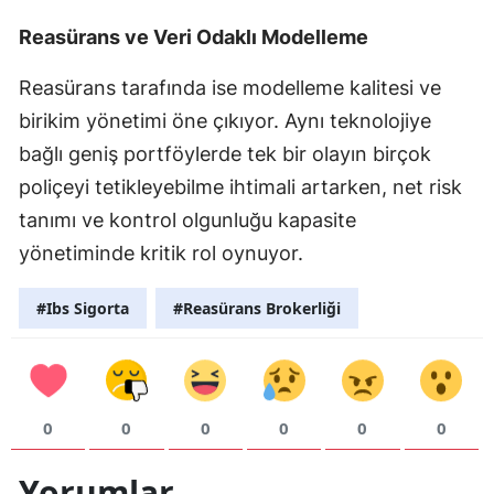
Reasürans ve Veri Odaklı Modelleme
Samsun
Siirt
Reasürans tarafında ise modelleme kalitesi ve
birikim yönetimi öne çıkıyor. Aynı teknolojiye
Sinop
bağlı geniş portföylerde tek bir olayın birçok
Sivas
poliçeyi tetikleyebilme ihtimali artarken, net risk
Tekirdağ
tanımı ve kontrol olgunluğu kapasite
yönetiminde kritik rol oynuyor.
Tokat
#Ibs Sigorta
#Reasürans Brokerliği
Trabzon
Tunceli
Şanlıurfa
0
0
0
0
0
0
Uşak
Yorumlar
Van