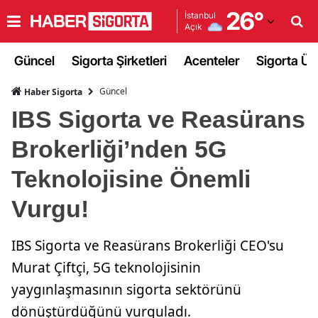
26
°
İstanbul
Açık
Adana
Güncel
Sigorta Şirketleri
Acenteler
Sigorta Ürü
Adıyaman
Güncel
Haber Sigorta
Afyonkarahisar
IBS Sigorta ve Reasürans
Ağrı
Brokerliği’nden 5G
Amasya
Teknolojisine Önemli
Ankara
Vurgu!
Antalya
IBS Sigorta ve Reasürans Brokerliği CEO'su
Artvin
Murat Çiftçi, 5G teknolojisinin
Aydın
yaygınlaşmasının sigorta sektörünü
Balıkesir
dönüştürdüğünü vurguladı.