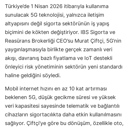
Türkiye’de 1 Nisan 2026 itibarıyla kullanıma
Edirne
sunulacak 5G teknolojisi, yalnızca iletişim
Elazığ
altyapısını değil sigorta sektörünün iş yapış
Erzincan
biçimini de kökten değiştiriyor. IBS Sigorta ve
Reasürans Brokerliği CEO’su Murat Çiftçi, 5G’nin
Erzurum
yaygınlaşmasıyla birlikte gerçek zamanlı veri
Eskişehir
akışı, davranış bazlı fiyatlama ve IoT destekli
Gaziantep
önleyici risk yönetiminin sektörün yeni standardı
haline geldiğini söyledi.
Giresun
Mobil internet hızını en az 10 kat artırması
Gümüşhane
beklenen 5G, düşük gecikme süresi ve yüksek
Hakkari
veri kapasitesi sayesinde telematik ve bağlantılı
Hatay
cihazların sigortacılıkta daha etkin kullanılmasını
sağlıyor. Çiftçi’ye göre bu dönüşüm, özellikle oto,
Isparta