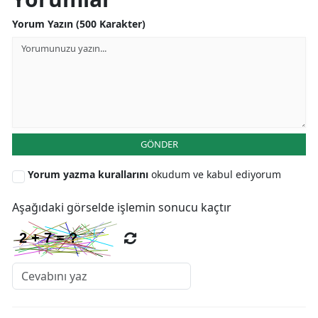
Yorum Yazın (500 Karakter)
Yozgat
Zonguldak
Aksaray
Bayburt
Karaman
GÖNDER
Kırıkkale
Yorum yazma kurallarını
okudum ve kabul ediyorum
Batman
Aşağıdaki görselde işlemin sonucu kaçtır
Şırnak
Bartın
Ardahan
Iğdır