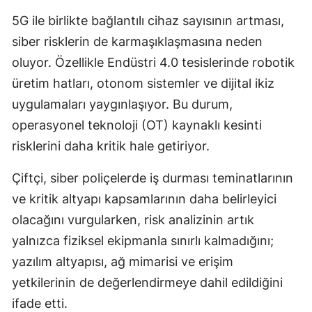
5G ile birlikte bağlantılı cihaz sayısının artması,
Malatya
siber risklerin de karmaşıklaşmasına neden
Manisa
oluyor. Özellikle Endüstri 4.0 tesislerinde robotik
Kahramanmaraş
üretim hatları, otonom sistemler ve dijital ikiz
uygulamaları yaygınlaşıyor. Bu durum,
Mardin
operasyonel teknoloji (OT) kaynaklı kesinti
Muğla
risklerini daha kritik hale getiriyor.
Muş
Çiftçi, siber poliçelerde iş durması teminatlarının
Nevşehir
ve kritik altyapı kapsamlarının daha belirleyici
olacağını vurgularken, risk analizinin artık
Niğde
yalnızca fiziksel ekipmanla sınırlı kalmadığını;
Ordu
yazılım altyapısı, ağ mimarisi ve erişim
Rize
yetkilerinin de değerlendirmeye dahil edildiğini
ifade etti.
Sakarya