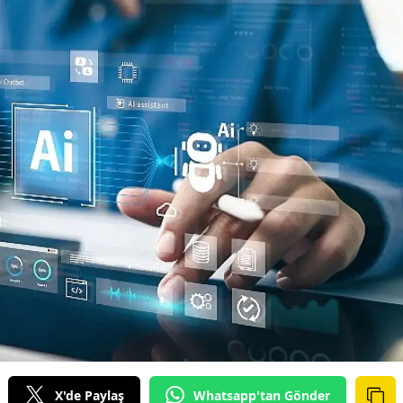
Bilecik
Bingöl
Bitlis
Bolu
Burdur
Bursa
Çanakkale
Çankırı
Çorum
Denizli
Diyarbakır
X'de Paylaş
Whatsapp'tan Gönder