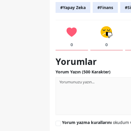
#Yapay Zeka
#Finans
#Si
0
0
Yorumlar
Yorum Yazın (500 Karakter)
Yorum yazma kurallarını
okudum v