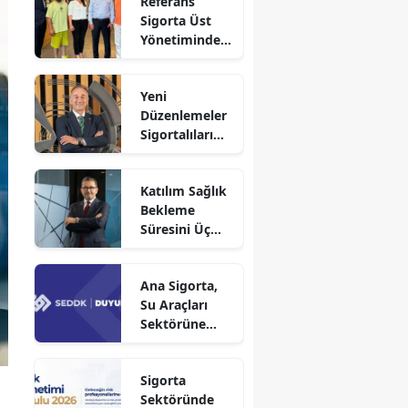
Referans
Sigorta Üst
Yönetiminden
Sigortafi’ye
Ziyaret
Yeni
Düzenlemeler
Sigortalıları
Güvence
Altına Alacak
Katılım Sağlık
Bekleme
Süresini Üç
Aya Düşürdü
Ana Sigorta,
Su Araçları
Sektörüne
Faaliyet İzni
Aldı!
Sigorta
Sektöründe