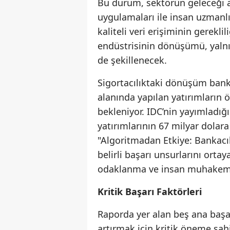
Bu durum, sektörün geleceği a
uygulamaları ile insan uzmanlığ
kaliteli veri erişiminin gerekl
endüstrisinin dönüşümü, yalnız
de şekillenecek.
Sigortacılıktaki dönüşüm banka
alanında yapılan yatırımların ö
bekleniyor. IDC’nin yayımladığı 
yatırımlarının 67 milyar dolar
"Algoritmadan Etkiye: Bankacı
belirli başarı unsurlarını orta
odaklanma ve insan muhakemes
Kritik Başarı Faktörleri
Raporda yer alan beş ana başar
artırmak için kritik öneme sahi