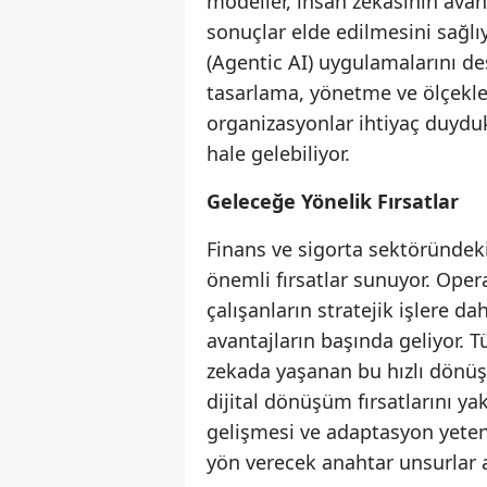
modeller, insan zekasının avant
sonuçlar elde edilmesini sağlı
(Agentic AI) uygulamalarını des
tasarlama, yönetme ve ölçeklen
organizasyonlar ihtiyaç duydukl
hale gelebiliyor.
Geleceğe Yönelik Fırsatlar
Finans ve sigorta sektöründeki
önemli fırsatlar sunuyor. Oper
çalışanların stratejik işlere 
avantajların başında geliyor. T
zekada yaşanan bu hızlı dönüş
dijital dönüşüm fırsatlarını y
gelişmesi ve adaptasyon yete
yön verecek anahtar unsurlar a