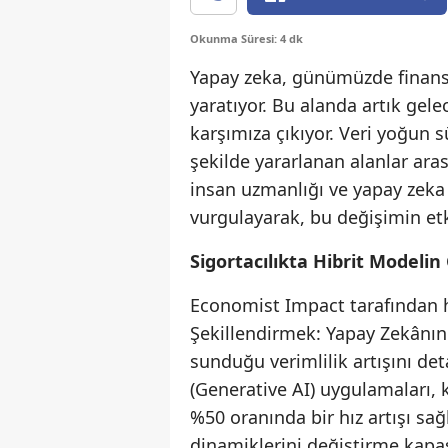
Okunma Süresi: 4 dk
Yapay zeka, günümüzde finans 
yaratıyor. Bu alanda artık gel
karşımıza çıkıyor. Veri yoğun 
şekilde yararlanan alanlar arası
insan uzmanlığı ve yapay zeka 
vurgulayarak, bu değişimin etki
Sigortacılıkta Hibrit Modeli
Economist Impact tarafından h
Şekillendirmek: Yapay Zekânın 
sunduğu verimlilik artışını det
(Generative AI) uygulamaları, 
%50 oranında bir hız artışı sağl
dinamiklerini değiştirme kapas