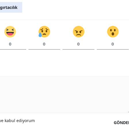
gırtacılık
Yalova
Karabük
Kilis
0
0
0
0
Osmaniye
Düzce
e kabul ediyorum
GÖNDE