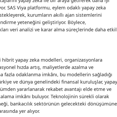
ajlarını yapay zeka ile bir araya getirerek daha iyi
yor. SAS Viya platformu, eylem odaklı yapay zeka
Yozgat
tekleyerek, kurumların akıllı ajan sistemlerini
Zonguldak
dirme yeteneğini geliştiriyor. Böylece,
arı veri analizi ve karar alma süreçlerinde daha etkil
Aksaray
Bayburt
Karaman
 hibrit yapay zeka modelleri, organizasyonlara
Kırıkkale
asyonel hızda artış, maliyetlerde azalma ve
daha fazla odaklanma imkânı, bu modellerin sağladığı
Batman
ürkiye ve dünya genelindeki finansal kuruluşlar, yapa
Şırnak
ümden yararlanarak rekabet avantajı elde etme ve
Bartın
akalama imkânı buluyor. Teknolojinin sürekli olarak
neği, bankacılık sektörünün gelecekteki dönüşümüne
Ardahan
rasında yer alıyor.
Iğdır