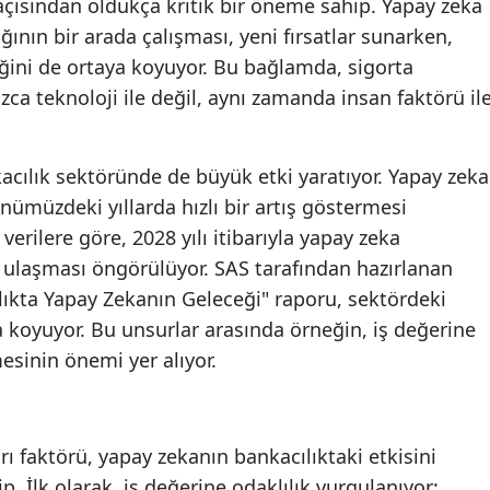
çısından oldukça kritik bir öneme sahip. Yapay zeka
ının bir arada çalışması, yeni fırsatlar sunarken,
Malatya
iliğini de ortaya koyuyor. Bu bağlamda, sigorta
Manisa
ca teknoloji ile değil, aynı zamanda insan faktörü il
Kahramanmaraş
Mardin
cılık sektöründe de büyük etki yaratıyor. Yapay zeka
nümüzdeki yıllarda hızlı bir artış göstermesi
Muğla
verilere göre, 2028 yılı itibarıyla yapay zeka
Muş
a ulaşması öngörülüyor. SAS tarafından hazırlanan
lıkta Yapay Zekanın Geleceği" raporu, sektördeki
Nevşehir
ya koyuyor. Bu unsurlar arasında örneğin, iş değerine
Niğde
inin önemi yer alıyor.
Ordu
Rize
ı faktörü, yapay zekanın bankacılıktaki etkisini
Sakarya
p. İlk olarak, iş değerine odaklılık vurgulanıyor;