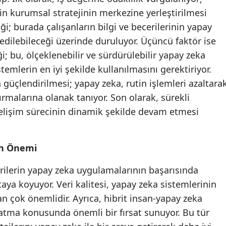
n kurumsal stratejinin merkezine yerleştirilmesi
Samsun
iği; burada çalışanların bilgi ve becerilerinin yapay
Siirt
e edilebileceği üzerinde duruluyor. Üçüncü faktör ise
ği; bu, ölçeklenebilir ve sürdürülebilir yapay zeka
Sinop
temlerin en iyi şekilde kullanılmasını gerektiriyor.
Sivas
üçlendirilmesi; yapay zeka, rutin işlemleri azaltara
rtırmalarına olanak tanıyor. Son olarak, sürekli
Tekirdağ
elişim sürecinin dinamik şekilde devam etmesi
Tokat
Trabzon
lin Önemi
Tunceli
verilerin yapay zeka uygulamalarının başarısında
Şanlıurfa
rtaya koyuyor. Veri kalitesi, yapay zeka sistemlerinin
an çok önemlidir. Ayrıca, hibrit insan-yapay zeka
Uşak
ratma konusunda önemli bir fırsat sunuyor. Bu tür
Van