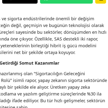
Edirne
Elazığ
ve sigorta endüstrilerinde önemli bir değişim
eceğin değil, geçmişin ve bugünün teknolojisi olarak
Erzincan
süreçleri sayesinde bu sektörler, dönüşümden en hızlı
Erzurum
nda öne çıkıyor. Özellikle, SAS destekli iki rapor,
yeteneklerinin birleştiği hibrit iş gücü modelini
Eskişehir
lerini net bir şekilde ortaya koyuyor.
Gaziantep
n Getirdiği Somut Kazanımlar
Giresun
azırlanmış olan "Sigortacılığın Geleceğini
Gümüşhane
Rolü" isimli rapor, yapay zekanın sigorta sektöründe
Hakkari
aylı bir şekilde ele alıyor. Üretken yapay zeka
kodlama ve yazılım geliştirme süreçlerinde %30 ila
Hatay
adığı ifade ediliyor. Bu tür hızlı gelişmeler, sektörün
Isparta
itesine sahip.