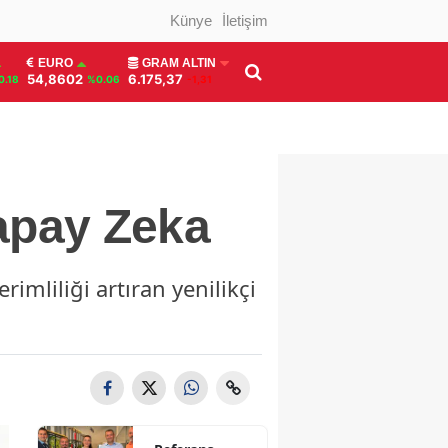
Künye
İletişim
EURO
GRAM ALTIN
54,8602
6.175,37
0.18
%0.06
-1,31
Yapay Zeka
imliliği artıran yenilikçi