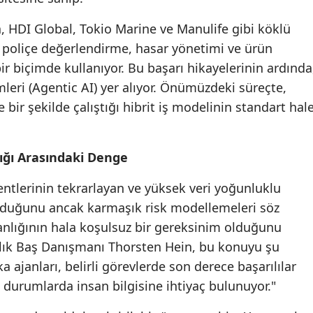
Mersin
, HDI Global, Tokio Marine ve Manulife gibi köklü
yı poliçe değerlendirme, hasar yönetimi ve ürün
İstanbul
ir biçimde kullanıyor. Bu başarı hikayelerinin ardında
İzmir
leri (Agentic AI) yer alıyor. Önümüzdeki süreçte,
bir şekilde çalıştığı hibrit iş modelinin standart hal
Kars
Kastamonu
ığı Arasındaki Denge
Kayseri
gentlerinin tekrarlayan ve yüksek veri yoğunluklu
Kırklareli
olduğunu ancak karmaşık risk modellemeleri söz
Kırşehir
lığının hala koşulsuz bir gereksinim olduğunu
cılık Baş Danışmanı Thorsten Hein, bu konuyu şu
Kocaeli
a ajanları, belirli görevlerde son derece başarılılar
Konya
 durumlarda insan bilgisine ihtiyaç bulunuyor."
Kütahya