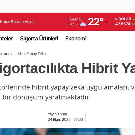
Adana
22
°
İstanbul
DOLAR
Nabzı Burada Atıyor
47,5574
Açık
%
Adıyaman
teler
Sigorta Ürünleri
Ekonomi
Afyonkarahisar
ortacılıkta Hibrit Yapay Zeka
Ağrı
igortacılıkta Hibrit 
Amasya
Ankara
törlerinde hibrit yapay zeka uygulamaları, ver
Antalya
 bir dönüşüm yaratmaktadır.
Artvin
Yayınlanma
Aydın
24 Ekim 2025 - 09:00
Balıkesir