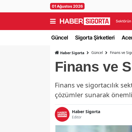
01 Ağustos 2026
Sektörün 
Güncel
Sigorta Şirketleri
Acen
Güncel
Finans ve Sig
Haber Sigorta
Finans ve S
Finans ve sigortacılık sek
çözümler sunarak önemli
Haber Sigorta
Editör