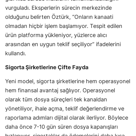
vurguladı. Eksperlerin sürecin merkezinde
Mersin
olduğunu belirten Öztürk, “Onların kanaati
İstanbul
olmadan hiçbir işlem başlamıyor. Tespit edilen
İzmir
ürün platforma yükleniyor, yüzlerce alıcı
arasından en uygun teklif seçiliyor” ifadelerini
Kars
kullandı.
Kastamonu
Sigorta Şirketlerine Çifte Fayda
Kayseri
Yeni model, sigorta şirketlerine hem operasyonel
Kırklareli
hem finansal avantaj sağlıyor. Operasyonel
Kırşehir
olarak tüm dosya süreçleri tek kanaldan
Kocaeli
yönetiliyor, ihale açma, teklif değerlendirme ve
raporlama adımları dijital olarak ilerliyor. Böylece
Konya
daha önce 7-10 gün süren dosya kapanışları
Kütahya
hızlanıyor, sigortalılar da ödemelerini daha kısa