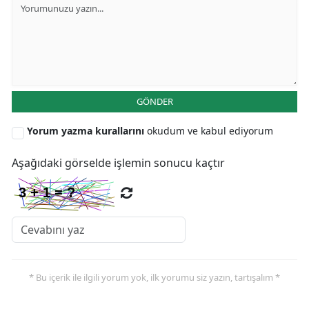
Yalova
Karabük
Kilis
GÖNDER
Osmaniye
Yorum yazma kurallarını
okudum ve kabul ediyorum
Düzce
Aşağıdaki görselde işlemin sonucu kaçtır
* Bu içerik ile ilgili yorum yok, ilk yorumu siz yazın, tartışalım *