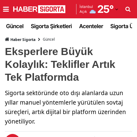
25
°
İstanbul
Açık
Adana
Güncel
Sigorta Şirketleri
Acenteler
Sigorta Ürü
Adıyaman
Güncel
Haber Sigorta
Afyonkarahisar
Eksperlere Büyük
Ağrı
Kolaylık: Teklifler Artık
Amasya
Tek Platformda
Ankara
Sigorta sektöründe oto dışı alanlarda uzun
Antalya
yıllar manuel yöntemlerle yürütülen sovtaj
Artvin
süreçleri, artık dijital bir platform üzerinden
Aydın
yönetiliyor.
Balıkesir