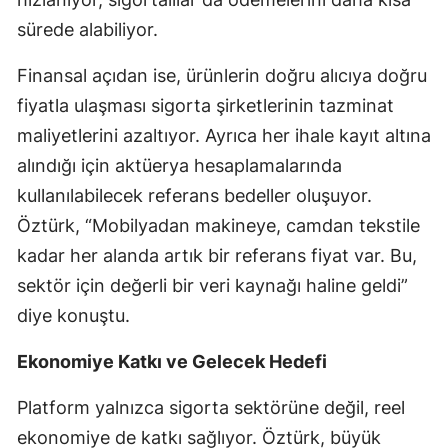
sürede alabiliyor.
Malatya
Manisa
Finansal açıdan ise, ürünlerin doğru alıcıya doğru
fiyatla ulaşması sigorta şirketlerinin tazminat
Kahramanmaraş
maliyetlerini azaltıyor. Ayrıca her ihale kayıt altına
Mardin
alındığı için aktüerya hesaplamalarında
kullanılabilecek referans bedeller oluşuyor.
Muğla
Öztürk, “Mobilyadan makineye, camdan tekstile
Muş
kadar her alanda artık bir referans fiyat var. Bu,
Nevşehir
sektör için değerli bir veri kaynağı haline geldi”
diye konuştu.
Niğde
Ordu
Ekonomiye Katkı ve Gelecek Hedefi
Rize
Platform yalnızca sigorta sektörüne değil, reel
ekonomiye de katkı sağlıyor. Öztürk, büyük
Sakarya