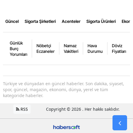
Güncel
Sigorta Şirketleri
Acenteler
Sigorta Ürünleri
Ekon
Günlük
Nöbetçi
Namaz
Hava
Döviz
Burç
Eczaneler
Vakitleri
Durumu
Fiyatları
Yorumları
Türkiye ve dünyadan en güncel haberler. Son dakika, siyaset,
spor, güncel, magazin, ekonomi, dünya, yerel ve tüm
kategoride haberler.
RSS
Copyright © 2026 . Her hakkı saklıdır.