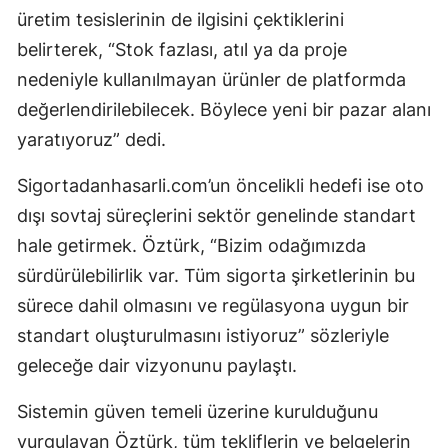
üretim tesislerinin de ilgisini çektiklerini
Samsun
belirterek, “Stok fazlası, atıl ya da proje
Siirt
nedeniyle kullanılmayan ürünler de platformda
değerlendirilebilecek. Böylece yeni bir pazar alanı
Sinop
yaratıyoruz” dedi.
Sivas
Sigortadanhasarli.com’un öncelikli hedefi ise oto
Tekirdağ
dışı sovtaj süreçlerini sektör genelinde standart
Tokat
hale getirmek. Öztürk, “Bizim odağımızda
sürdürülebilirlik var. Tüm sigorta şirketlerinin bu
Trabzon
sürece dahil olmasını ve regülasyona uygun bir
Tunceli
standart oluşturulmasını istiyoruz” sözleriyle
Şanlıurfa
geleceğe dair vizyonunu paylaştı.
Uşak
Sistemin güven temeli üzerine kurulduğunu
vurgulayan Öztürk, tüm tekliflerin ve belgelerin
Van