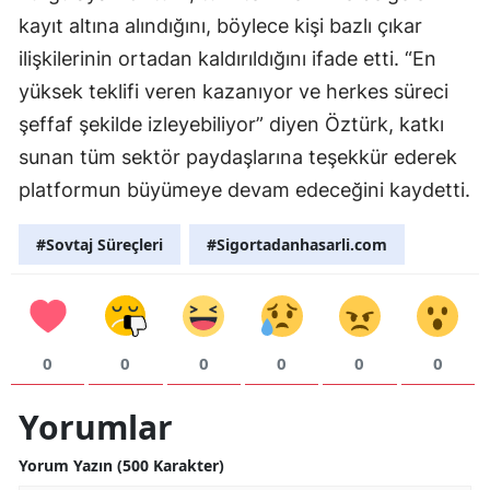
kayıt altına alındığını, böylece kişi bazlı çıkar
Yozgat
ilişkilerinin ortadan kaldırıldığını ifade etti. “En
Zonguldak
yüksek teklifi veren kazanıyor ve herkes süreci
şeffaf şekilde izleyebiliyor” diyen Öztürk, katkı
Aksaray
sunan tüm sektör paydaşlarına teşekkür ederek
Bayburt
platformun büyümeye devam edeceğini kaydetti.
Karaman
#Sovtaj Süreçleri
#Sigortadanhasarli.com
Kırıkkale
Batman
Şırnak
0
0
0
0
0
0
Bartın
Yorumlar
Ardahan
Yorum Yazın (500 Karakter)
Iğdır