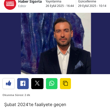
Haber Sigorta
Yayınlanma
Güncellenme
Bilecik
26 Eylül 2025 - 16:44
29 Eylül 2025 - 10:14
Editör
Bingöl
Bitlis
Bolu
Burdur
Bursa
Çanakkale
Çankırı
Çorum
Okunma Süresi: 2 dk
Denizli
Şubat 2024’te faaliyete geçen
Diyarbakır