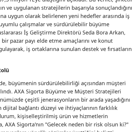
n ve uygulanan stratejilerin başarıyla sonuçlandığın
Malatya
una uygun olarak belirlenen yeni hedefler arasında iş
Manisa
k uyumlu çalışmalar ve sürdürülebilir büyüme
luslararası İş Geliştirme Direktörü Seda Bora Arkan,
Kahramanmaraş
 bir pazar payı elde etme amaçlarını ve konut
Mardin
ulayarak, iş ortaklarına sunulan destek ve fırsatların
Muğla
Rolü
Muş
Nevşehir
de, büyümenin sürdürülebilirliği açısından müşteri
alındı. AXA Sigorta Büyüme ve Müşteri Stratejileri
Niğde
ünümüzde çeşitli jenerasyonların bir arada yaşadığını
Ordu
ijital bağlantı düzeyi ve ihtiyaçlarının farklılık
urum, kişiselleştirilmiş ürün ve hizmetlerin
Rize
ya, AXA Sigorta'nın "Gelecek neden bir risk olsun ki?"
Sakarya