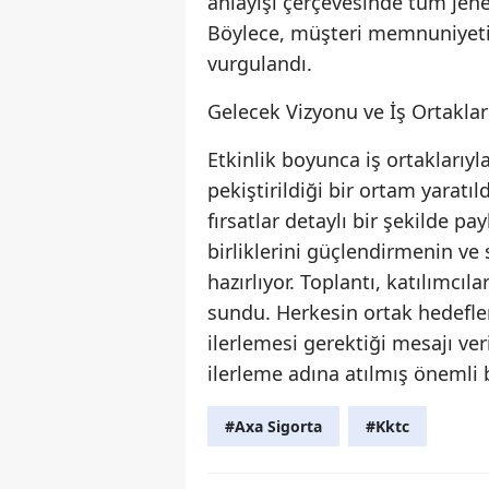
anlayışı çerçevesinde tüm jener
Böylece, müşteri memnuniyetini 
vurgulandı.
Gelecek Vizyonu ve İş Ortakları
Etkinlik boyunca iş ortakları
pekiştirildiği bir ortam yaratıl
fırsatlar detaylı bir şekilde pay
birliklerini güçlendirmenin ve
hazırlıyor. Toplantı, katılımcıl
sundu. Herkesin ortak hedefler
ilerlemesi gerektiği mesajı ve
ilerleme adına atılmış önemli 
#Axa Sigorta
#Kktc