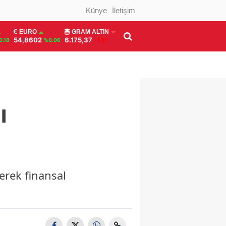
Künye
İletişim
EURO
GRAM ALTIN
54,8602
6.175,37
0.18
%0.06
-1,31
ı
erek finansal