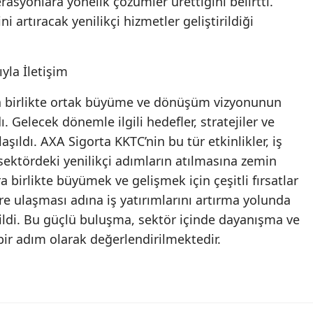
asyonlara yönelik çözümler ürettiğini belirtti.
artıracak yenilikçi hizmetler geliştirildiği
Samsun
Siirt
yla İletişim
Sinop
yla birlikte ortak büyüme ve dönüşüm vizyonunun
Sivas
dı. Gelecek dönemle ilgili hedefler, stratejiler ve
Tekirdağ
laşıldı. AXA Sigorta KKTC’nin bu tür etkinlikler, iş
 sektördeki yenilikçi adımların atılmasına zemin
Tokat
ara birlikte büyümek ve gelişmek için çeşitli fırsatlar
Trabzon
e ulaşması adına iş yatırımlarını artırma yolunda
rildi. Bu güçlü buluşma, sektör içinde dayanışma ve
Tunceli
bir adım olarak değerlendirilmektedir.
Şanlıurfa
Uşak
Van