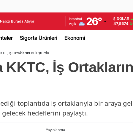
Adana
26
°
İstanbul
DOLAR
Nabzı Burada Atıyor
47,5574
Açık
%
Adıyaman
teler
Sigorta Ürünleri
Ekonomi
Afyonkarahisar
KTC, İş Ortaklarını Buluşturdu
Ağrı
 KKTC, İş Ortakların
Amasya
Ankara
Antalya
diği toplantıda iş ortaklarıyla bir araya gel
Artvin
 gelecek hedeflerini paylaştı.
Aydın
Balıkesir
Yayınlanma