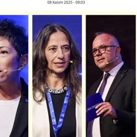
08 Kasım 2025 - 09:03
Bilecik
Bingöl
Bitlis
Bolu
Burdur
Bursa
Çanakkale
Çankırı
Çorum
Denizli
Diyarbakır