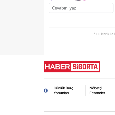
* Bu içerik ile
Günlük Burç
Nöbetçi
Yorumları
Eczaneler