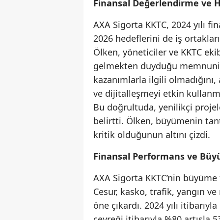
Finansal Değerlendirme ve H
AXA Sigorta KKTC, 2024 yılı fi
2026 hedeflerini de iş ortaklar
Ölken, yöneticiler ve KKTC ekib
gelmekten duyduğu memnuniyet
kazanımlarla ilgili olmadığını
ve dijitalleşmeyi etkin kullan
Bu doğrultuda, yenilikçi projel
belirtti. Ölken, büyümenin tan
kritik olduğunun altını çizdi.
Finansal Performans ve Bü
AXA Sigorta KKTC’nin büyüme 
Cesur, kasko, trafik, yangın ve 
öne çıkardı. 2024 yılı itibarıy
çeyreği itibarıyla %80 artışla 5