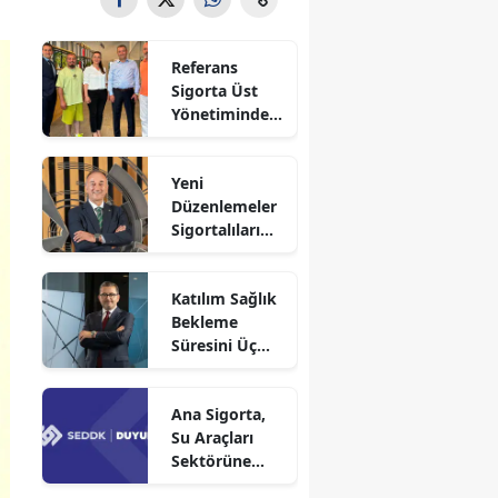
Referans
Sigorta Üst
Yönetiminden
Sigortafi’ye
Ziyaret
Yeni
Düzenlemeler
Sigortalıları
Güvence
Altına Alacak
Katılım Sağlık
Bekleme
Süresini Üç
Aya Düşürdü
Ana Sigorta,
Su Araçları
Sektörüne
Faaliyet İzni