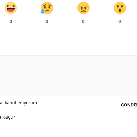
Yozgat
0
0
0
0
Zonguldak
Aksaray
Bayburt
Karaman
Kırıkkale
Batman
Şırnak
e kabul ediyorum
GÖNDE
Bartın
 kaçtır
Ardahan
Iğdır