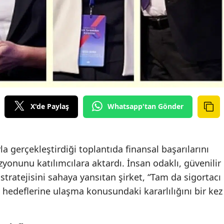
Edirne
Elazığ
Erzincan
Erzurum
Eskişehir
X'de Paylaş
Whatsapp'tan Gönder
Gaziantep
Giresun
la gerçekleştirdiği toplantıda finansal başarılarını
Gümüşhane
zyonunu katılımcılara aktardı. İnsan odaklı, güvenilir
stratejisini sahaya yansıtan şirket, “Tam da sigortacı
Hakkari
 hedeflerine ulaşma konusundaki kararlılığını bir kez
Hatay
Isparta