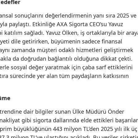
edefler
Mersin
nansal sonuçlarını değerlendirmenin yanı sıra 2025 ve
İstanbul
ıyla paylaştı. Etkinliğe AXA Sigorta CEO’su Yavuz
i katılım sağladı. Yavuz Ölken, iş ortaklarıyla bir aray
İzmir
i dile getirirken, büyümenin sadece finansal
Kars
, aynı zamanda müşteri odaklı hizmetleri geliştirmek
makla da doğrudan bağlantılı olduğuna dikkat çekti.
Kastamonu
erle sosyal değer yaratmak için çaba sarf ettiklerini
Kayseri
tıra sürecinde yer alan tüm paydaşların katkısının
Kırklareli
Kırşehir
yüme
Kocaeli
trendine dair bilgiler sunan Ülke Müdürü Önder
nakliyat gibi sigorta dallarında elde ettikleri başarılar
Konya
la prim büyüklüğünün 443 milyon TL’den 2025 yılı ilk üç
Kütahya
37,3 milyon TL’ye ulaştığını açıkladı. Bu veriler, şirketi