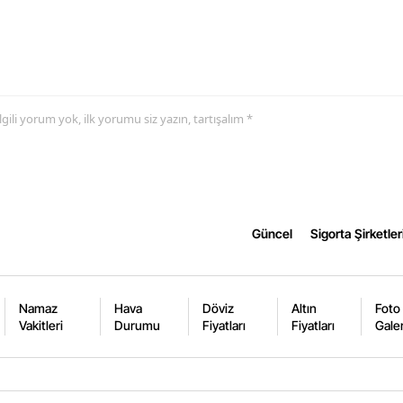
Yalova
Karabük
Kilis
 ilgili yorum yok, ilk yorumu siz yazın, tartışalım *
Osmaniye
Düzce
Güncel
Sigorta Şirketler
Namaz
Hava
Döviz
Altın
Foto
Vakitleri
Durumu
Fiyatları
Fiyatları
Galer