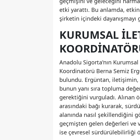
geçmişini ve geleceğini harman
etki yarattı. Bu anlamda, etki
şirketin içindeki dayanışmayı 
KURUMSAL İLE
KOORDINATÖR
Anadolu Sigorta'nın Kurumsal İ
Koordinatörü Berna Semiz Ergü
bulundu. Ergüntan, iletişimin,
bunun yanı sıra topluma değer
gerektiğini vurguladı. Alınan ö
arasındaki bağı kurarak, sürdür
alanında nasıl şekillendiğini gö
geçmişten gelen değerleri ve vi
ise çevresel sürdürülebilirliği 