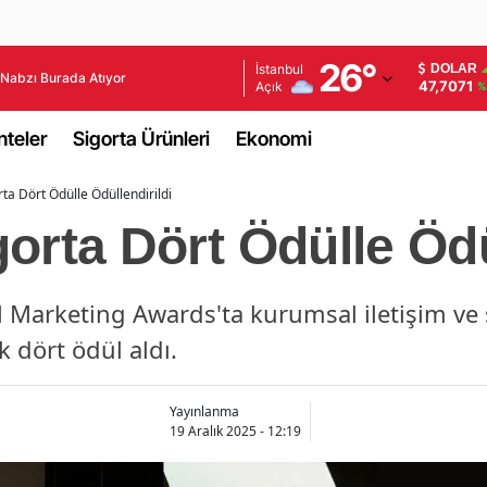
Adana
26
°
İstanbul
DOLAR
Nabzı Burada Atıyor
47,7071
Açık
%
Adıyaman
teler
Sigorta Ürünleri
Ekonomi
Afyonkarahisar
ta Dört Ödülle Ödüllendirildi
Ağrı
orta Dört Ödülle Ödü
Amasya
Ankara
 Marketing Awards'ta kurumsal iletişim ve s
Antalya
k dört ödül aldı.
Artvin
Yayınlanma
Aydın
19 Aralık 2025 - 12:19
Balıkesir