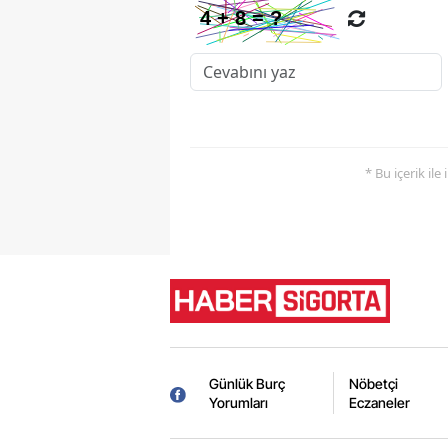
* Bu içerik ile
Günlük Burç
Nöbetçi
Yorumları
Eczaneler