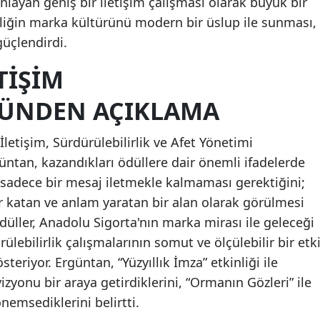
layan geniş bir iletişim çalışması olarak büyük bir
Mersin
nliğin marka kültürünü modern bir üslup ile sunması,
güçlendirdi.
İstanbul
TIŞIM
İzmir
ÜNDEN AÇIKLAMA
Kars
Kastamonu
letişim, Sürdürülebilirlik ve Afet Yönetimi
ntan, kazandıkları ödüllere dair önemli ifadelerde
Kayseri
 sadece bir mesaj iletmekle kalmaması gerektiğini;
Kırklareli
 katan ve anlam yaratan bir alan olarak görülmesi
düller, Anadolu Sigorta'nın marka mirası ile geleceği
Kırşehir
ülebilirlik çalışmalarının somut ve ölçülebilir bir etk
Kocaeli
steriyor. Ergüntan, “Yüzyıllık İmza” etkinliği ile
zyonu bir araya getirdiklerini, “Ormanın Gözleri” ile
Konya
önemsediklerini belirtti.
Kütahya