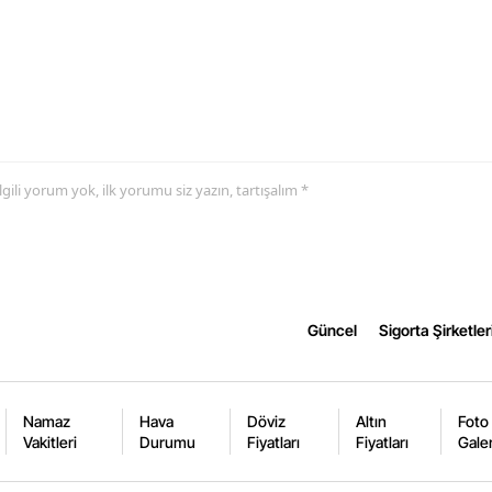
Yozgat
Zonguldak
Aksaray
Bayburt
 ilgili yorum yok, ilk yorumu siz yazın, tartışalım *
Karaman
Kırıkkale
Batman
Güncel
Sigorta Şirketler
Şırnak
Bartın
Namaz
Hava
Döviz
Altın
Foto
Vakitleri
Durumu
Fiyatları
Fiyatları
Galer
Ardahan
Iğdır