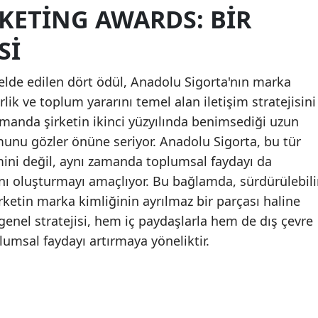
KETING AWARDS: BIR
Malatya
SI
Manisa
elde edilen dört ödül, Anadolu Sigorta'nın marka
Kahramanmaraş
rlik ve toplum yararını temel alan iletişim stratejisini
Mardin
zamanda şirketin ikinci yüzyılında benimsediği uzun
Muğla
munu gözler önüne seriyor. Anadolu Sigorta, bu tür
mini değil, aynı zamanda toplumsal faydayı da
Muş
anı oluşturmayı amaçlıyor. Bu bağlamda, sürdürülebili
Nevşehir
rketin marka kimliğinin ayrılmaz bir parçası haline
genel stratejisi, hem iç paydaşlarla hem de dış çevre
Niğde
plumsal faydayı artırmaya yöneliktir.
Ordu
Rize
Sakarya