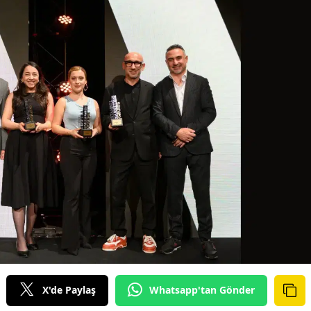
Bilecik
Bingöl
Bitlis
Bolu
Burdur
Bursa
Çanakkale
Çankırı
Çorum
Denizli
X'de Paylaş
Whatsapp'tan Gönder
Diyarbakır