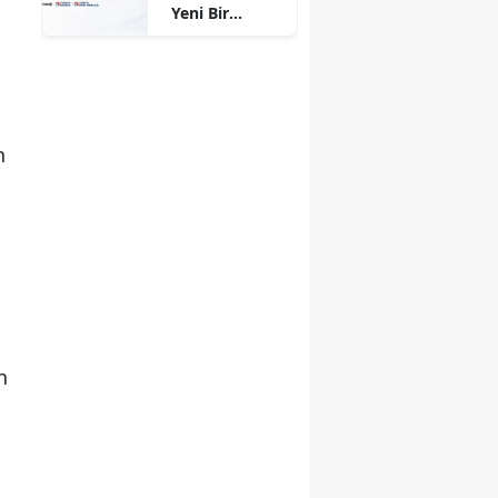
Yeni Bir
Dönem
Başlıyor
n
n