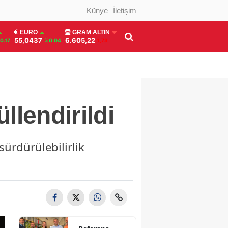
Künye
İletişim
EURO
GRAM ALTIN
55,0437
6.605,22
0.17
%0.04
1,73
llendirildi
ürdürülebilirlik