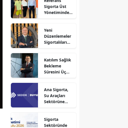
Referans
Sigorta Üst
Yönetiminden
Sigortafi’ye
Ziyaret
Yeni
Düzenlemeler
Sigortalıları
Güvence
Altına Alacak
Katılım Sağlık
Bekleme
Süresini Üç
Aya Düşürdü
Ana Sigorta,
Su Araçları
Sektörüne
Faaliyet İzni
Aldı!
Sigorta
Sektöründe