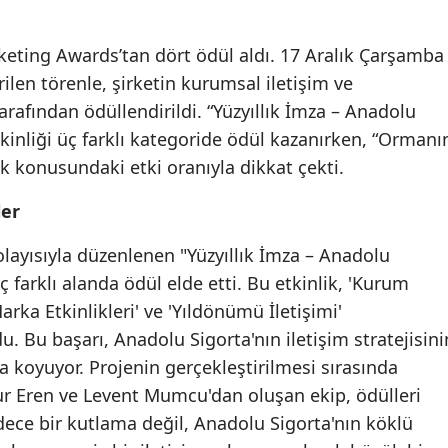
Edirne
keting Awards’tan dört ödül aldı. 17 Aralık Çarşamba
Elazığ
ilen törenle, şirketin kurumsal iletişim ve
Erzincan
 tarafından ödüllendirildi. “Yüzyıllık İmza – Anadolu
tkinliği üç farklı kategoride ödül kazanırken, “Ormanı
Erzurum
lik konusundaki etki oranıyla dikkat çekti.
Eskişehir
ler
Gaziantep
olayısıyla düzenlenen "Yüzyıllık İmza – Anadolu
Giresun
ç farklı alanda ödül elde etti. Bu etkinlik, 'Kurum
arka Etkinlikleri' ve 'Yıldönümü İletişimi'
Gümüşhane
u. Bu başarı, Anadolu Sigorta'nın iletişim stratejisini
Hakkari
a koyuyor. Projenin gerçekleştirilmesi sırasında
r Eren ve Levent Mumcu'dan oluşan ekip, ödülleri
Hatay
adece bir kutlama değil, Anadolu Sigorta'nın köklü
Isparta