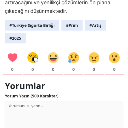
artıracağını ve yenilikçi çözümlerin ön plana
Samsun
çıkacağını düşünmektedir.
Siirt
#Türkiye Sigorta Birliği
#Prim
#Artış
Sinop
#2025
Sivas
Tekirdağ
Tokat
0
0
0
0
0
0
Trabzon
Yorumlar
Tunceli
Yorum Yazın (500 Karakter)
Şanlıurfa
Uşak
Van