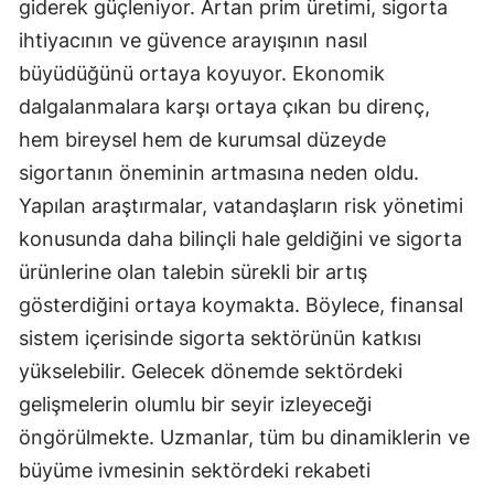
giderek güçleniyor. Artan prim üretimi, sigorta
Malatya
ihtiyacının ve güvence arayışının nasıl
büyüdüğünü ortaya koyuyor. Ekonomik
Manisa
dalgalanmalara karşı ortaya çıkan bu direnç,
Kahramanmaraş
hem bireysel hem de kurumsal düzeyde
Mardin
sigortanın öneminin artmasına neden oldu.
Yapılan araştırmalar, vatandaşların risk yönetimi
Muğla
konusunda daha bilinçli hale geldiğini ve sigorta
Muş
ürünlerine olan talebin sürekli bir artış
gösterdiğini ortaya koymakta. Böylece, finansal
Nevşehir
sistem içerisinde sigorta sektörünün katkısı
Niğde
yükselebilir. Gelecek dönemde sektördeki
Ordu
gelişmelerin olumlu bir seyir izleyeceği
öngörülmekte. Uzmanlar, tüm bu dinamiklerin ve
Rize
büyüme ivmesinin sektördeki rekabeti
Sakarya