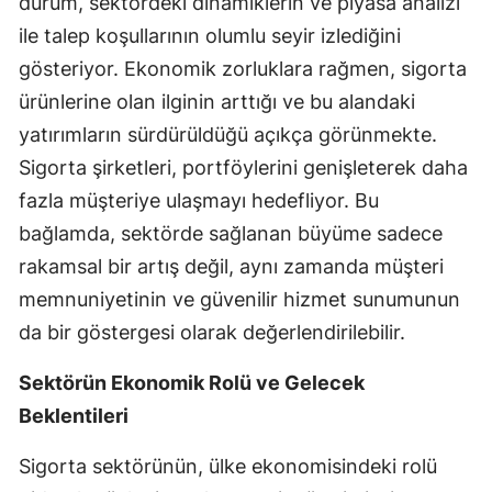
durum, sektördeki dinamiklerin ve piyasa analizi
Mersin
ile talep koşullarının olumlu seyir izlediğini
gösteriyor. Ekonomik zorluklara rağmen, sigorta
İstanbul
ürünlerine olan ilginin arttığı ve bu alandaki
İzmir
yatırımların sürdürüldüğü açıkça görünmekte.
Kars
Sigorta şirketleri, portföylerini genişleterek daha
fazla müşteriye ulaşmayı hedefliyor. Bu
Kastamonu
bağlamda, sektörde sağlanan büyüme sadece
Kayseri
rakamsal bir artış değil, aynı zamanda müşteri
memnuniyetinin ve güvenilir hizmet sunumunun
Kırklareli
da bir göstergesi olarak değerlendirilebilir.
Kırşehir
Sektörün Ekonomik Rolü ve Gelecek
Kocaeli
Beklentileri
Konya
Sigorta sektörünün, ülke ekonomisindeki rolü
Kütahya