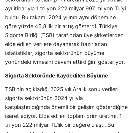
Edirne
ayı itibarıyla 1 trilyon 222 milyar 997 milyon TL’yi
buldu. Bu rakam, 2024 yılının aynı dönemine
Elazığ
göre yüzde 45,8'lik bir artış gösterdi. Türkiye
Erzincan
Sigorta Birliği (TSB) tarafından üye şirketlerden
elde edilen verilere dayanarak hazırlanan
Erzurum
istatistikler, sigorta sektörünün büyüme
Eskişehir
yönündeki ivmesini devam ettirdiğini gösteriyor.
Gaziantep
Sigorta Sektöründe Kaydedilen Büyüme
Giresun
TSB’nin açıkladığı 2025 yılı Aralık sonu verileri,
Gümüşhane
sigorta sektörünün 2024 yılıyla
Hakkari
karşılaştırıldığında önemli bir gelişim gösterdiğine
işaret ediyor. Elde edilen toplam prim üretimi, 1
Hatay
trilyon 222 milyar TL’lik bir değere ulaştı. Bu
Isparta