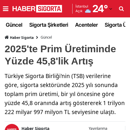
24
°
İstanbul
Açık
Adana
Güncel
Sigorta Şirketleri
Acenteler
Sigorta Ürü
Adıyaman
Güncel
Haber Sigorta
Afyonkarahisar
2025'te Prim Üretiminde
Ağrı
Yüzde 45,8'lik Artış
Amasya
Türkiye Sigorta Birliği'nin (TSB) verilerine
Ankara
göre, sigorta sektöründe 2025 yılı sonunda
Antalya
toplam prim üretimi, bir yıl öncesine göre
Artvin
yüzde 45,8 oranında artış göstererek 1 trilyon
222 milyar 997 milyon TL seviyesine ulaştı.
Aydın
Balıkesir
Haber Sigorta
Yayınlanma