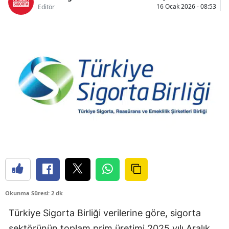
16 Ocak 2026 - 08:53
Editör
Bilecik
Bingöl
Bitlis
Bolu
Burdur
Bursa
Çanakkale
Çankırı
Çorum
Okunma Süresi: 2 dk
Denizli
Türkiye Sigorta Birliği verilerine göre, sigorta
Diyarbakır
sektörünün toplam prim üretimi 2025 yılı Aralık