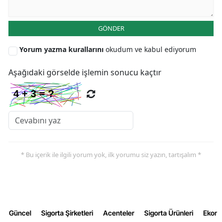
Yozgat
GÖNDER
Zonguldak
Yorum yazma kurallarını
okudum ve kabul ediyorum
Aksaray
Aşağıdaki görselde işlemin sonucu kaçtır
Bayburt
Karaman
Kırıkkale
Batman
* Bu içerik ile ilgili yorum yok, ilk yorumu siz yazın, tartışalım *
Şırnak
Bartın
Ardahan
Güncel
Sigorta Şirketleri
Acenteler
Sigorta Ürünleri
Ekon
Iğdır