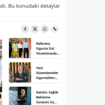
ladı. Bu konudaki detaylar
Referans
Sigorta Üst
Yönetiminden
Sigortafi’ye
Ziyaret
Yeni
Düzenlemeler
Sigortalıları
Güvence
Altına Alacak
Katılım Sağlık
Bekleme
Süresini Üç