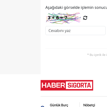
Aşağıdaki görselde işlemin sonucu
* Bu içerik ile
Günlük Burç
Nöbetçi