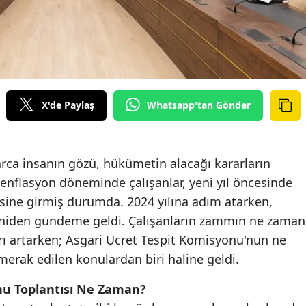
Edirne
Elazığ
Erzincan
Erzurum
X'de Paylaş
Whatsapp'tan Gönder
Eskişehir
Gaziantep
arca insanın gözü, hükümetin alacağı kararların
enflasyon döneminde çalışanlar, yeni yıl öncesinde
Giresun
isine girmiş durumda. 2024 yılına adım atarken,
Gümüşhane
niden gündeme geldi. Çalışanların zammın ne zaman
rı artarken; Asgari Ücret Tespit Komisyonu'nun ne
Hakkari
erak edilen konulardan biri haline geldi.
Hatay
nu Toplantısı Ne Zaman?
Isparta