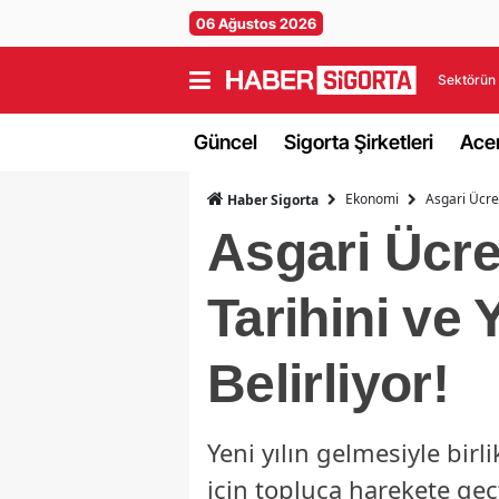
06 Ağustos 2026
Sektörün 
Güncel
Sigorta Şirketleri
Acen
Ekonomi
Asgari Ücret
Haber Sigorta
Asgari Ücr
Tarihini ve 
Belirliyor!
Yeni yılın gelmesiyle birl
için topluca harekete geç