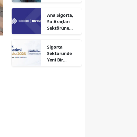
Aya Düşürdü
Ana Sigorta,
Su Araçları
Sektörüne
Faaliyet İzni
Aldı!
Sigorta
Sektöründe
Yeni Bir
Dönem
Başlıyor