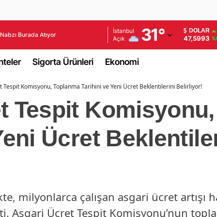
Adana
31
°
İstanbul
DOLAR
Nabzı Burada Atıyor
47,5993
Açık
%
Adıyaman
teler
Sigorta Ürünleri
Ekonomi
Afyonkarahisar
 Tespit Komisyonu, Toplanma Tarihini ve Yeni Ücret Beklentilerini Belirliyor!
Ağrı
et Tespit Komisyonu
Amasya
Ankara
Yeni Ücret Beklentiler
Antalya
Artvin
Aydın
ikte, milyonlarca çalışan asgari ücret artışı
Balıkesir
ti. Asgari Ücret Tespit Komisyonu’nun topla