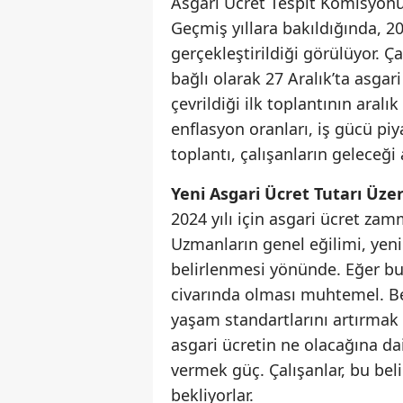
Asgari Ücret Tespit Komisyonu
Geçmiş yıllara bakıldığında, 202
gerçekleştirildiği görülüyor. 
bağlı olarak 27 Aralık’ta asgari
çevrildiği ilk toplantının aralı
enflasyon oranları, iş gücü pi
toplantı, çalışanların geleceğ
Yeni Asgari Ücret Tutarı Üze
2024 yılı için asgari ücret zamm
Uzmanların genel eğilimi, yeni
belirlenmesi yönünde. Eğer bu 
civarında olması muhtemel. Be
yaşam standartlarını artırmak 
asgari ücretin ne olacağına d
vermek güç. Çalışanlar, bu belir
bekliyorlar.