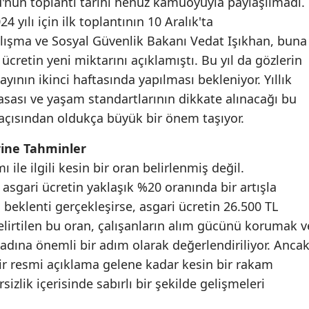
'nun toplantı tarihi henüz kamuoyuyla paylaşılmadı.
Mersin
4 yılı için ilk toplantının 10 Aralık'ta
Çalışma ve Sosyal Güvenlik Bakanı Vedat Işıkhan, buna
İstanbul
 ücretin yeni miktarını açıklamıştı. Bu yıl da gözlerin
İzmir
k ayının ikinci haftasında yapılması bekleniyor. Yıllık
yasası ve yaşam standartlarının dikkate alınacağı bu
Kars
i açısından oldukça büyük bir önem taşıyor.
Kastamonu
rine Tahminler
Kayseri
ı ile ilgili kesin bir oran belirlenmiş değil.
 asgari ücretin yaklaşık %20 oranında bir artışla
Kırklareli
beklenti gerçekleşirse, asgari ücretin 26.500 TL
Kırşehir
lirtilen bu oran, çalışanların alım gücünü korumak v
adına önemli bir adım olarak değerlendiriliyor. Ancak
Kocaeli
air resmi açıklama gelene kadar kesin bir rakam
Konya
sizlik içerisinde sabırlı bir şekilde gelişmeleri
Kütahya