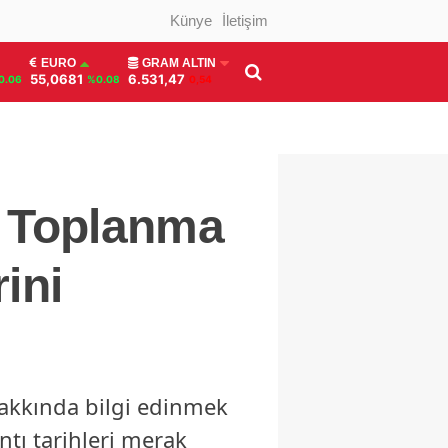
Künye
İletişim
EURO
GRAM ALTIN
55,0681
6.531,47
0.06
%0.08
0,54
, Toplanma
ini
 hakkında bilgi edinmek
ntı tarihleri merak