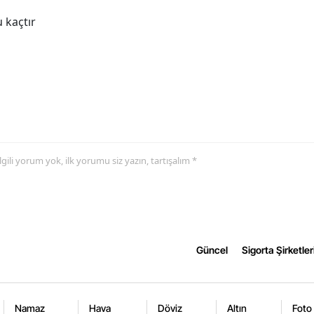
 kaçtır
Samsun
Siirt
Sinop
Sivas
Tekirdağ
 ilgili yorum yok, ilk yorumu siz yazın, tartışalım *
Tokat
Trabzon
Tunceli
Güncel
Sigorta Şirketler
Şanlıurfa
Uşak
Namaz
Hava
Döviz
Altın
Foto
Van