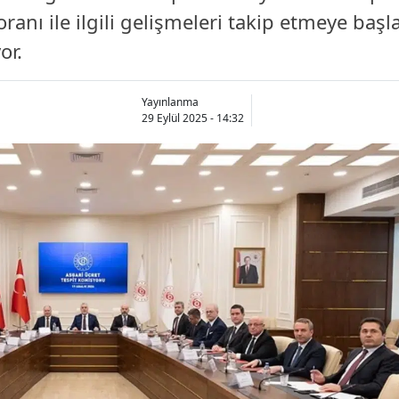
oranı ile ilgili gelişmeleri takip etmeye baş
Bilecik
or.
Bingöl
Bitlis
Yayınlanma
29 Eylül 2025 - 14:32
Bolu
Burdur
Bursa
Çanakkale
Çankırı
Çorum
Denizli
Diyarbakır