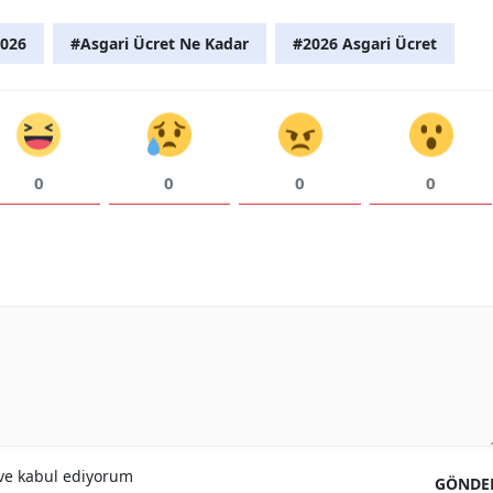
Malatya
2026
#Asgari Ücret Ne Kadar
#2026 Asgari Ücret
Manisa
Kahramanmaraş
Mardin
0
0
0
0
Muğla
Muş
Nevşehir
Niğde
Ordu
Rize
e kabul ediyorum
GÖNDE
Sakarya